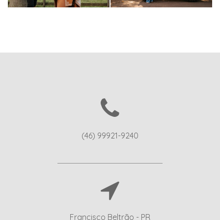
268
252
0
0
(46) 99921-9240
Francisco Beltrão - PR